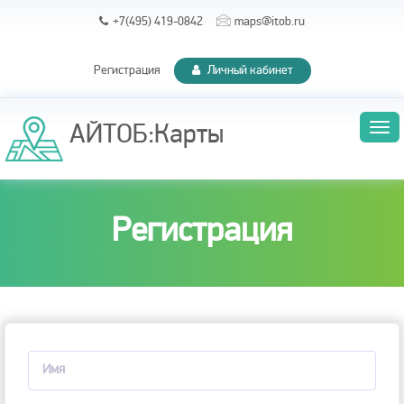
+7(495) 419-0842
maps@itob.ru
Регистрация
Личный кабинет
Tog
АЙТОБ:Карты
navi
Регистрация